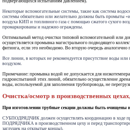
подвергающихся испытаниям давлением).
Некоторые вспомогательные системы, такие как система водо
системы обязательно или желательно должны быть промыты «
воздуха КИП и топливного газа с помощью сжатого сухого воз
промаркированы и надежно ограждены.
Оптимальный метод очистки типовой вспомогательной или до
осуществляется промывка магистрального подводящего коллекто
фитинга, если это необходимо. Во вторую очередь аналогично
Все линии, в которых не рекомендуется присутствие воды ил
воздухом.
Примечание: промывка водой не допускается для низкотемпер
гидроиспытаний этих линий, обязательно осуществление дрена
воды, используемой для заполнения трубопровода, не перегр
Очистка/осмотр в производственных цехах
При изготовлении трубные секции должны быть очищены из
СУБПОДРЯДЧИК должен осуществлять координацию в ходе пров
ПОДРЯДЧИКА в производственном цеху и перед транспортиров
заглушек на открытые концы).