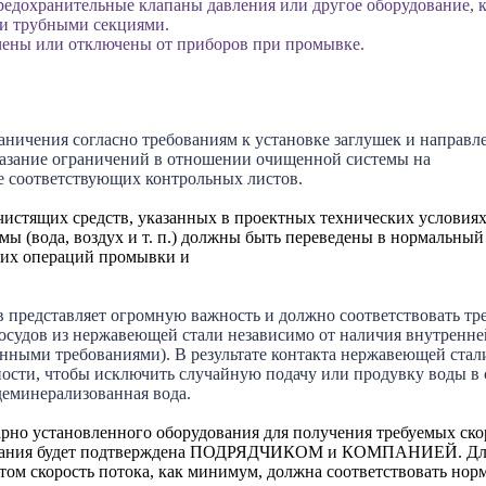
редохранительные клапаны давления или другое оборудование, к
ми трубными секциями.
чены или отключены от приборов при промывке.
аничения согласно требованиям к установке заглушек и направл
указание ограничений в отношении очищенной системы на
е соответствующих контрольных листов.
чистящих средств, указанных в проектных технических условия
ы (вода, воздух и т. п.) должны быть переведены в нормальны
ших операций промывки и
 представляет огромную важность и должно соответствовать тр
осудов из нержавеющей стали независимо от наличия внутренне
занными требованиями). В результате контакта нержавеющей стал
сти, чтобы исключить случайную подачу или продувку воды в со
деминерализованная вода.
рно установленного оборудования для получения требуемых скор
дования будет подтверждена ПОДРЯДЧИКОМ и КОМПАНИЕЙ. Для
этом скорость потока, как минимум, должна соответствовать но