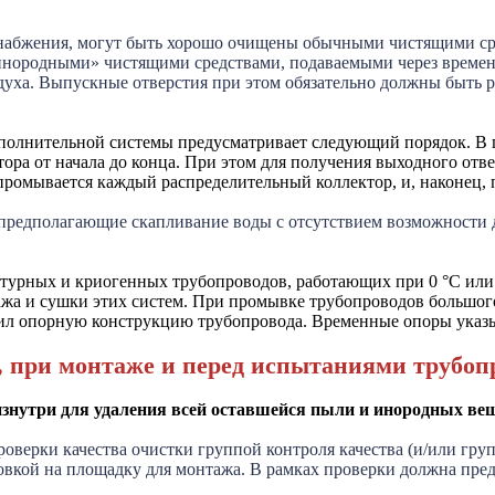
снабжения, могут быть хорошо очищены обычными чистящими ср
инородными» чистящими средствами, подаваемыми через времен
духа. Выпускные отверстия при этом обязательно должны быть 
полнительной системы предусматривает следующий порядок. В 
ра от начала до конца. При этом для получения выходного отве
 промывается каждый распределительный коллектор, и, наконец,
и предполагающие скапливание воды с отсутствием возможности
атурных и криогенных трубопроводов, работающих при 0 °C или
жа и сушки этих систем. При промывке трубопроводов большого
узил опорную конструкцию трубопровода. Временные опоры указ
, при монтаже и перед испытаниями трубоп
нутри для удаления всей оставшейся пыли и инородных вещ
ерки качества очистки группой контроля качества (и/или гру
кой на площадку для монтажа. В рамках проверки должна пред