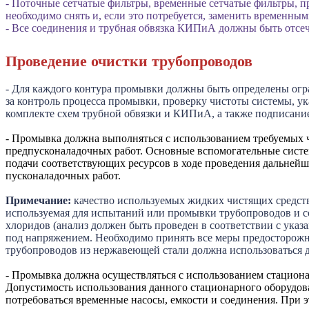
- Поточные сетчатые фильтры, временные сетчатые фильтры, п
необходимо снять и, если это потребуется, заменить временны
- Все соединения и трубная обвязка КИПиА должны быть отсе
Проведение очистки трубопроводов
- Для каждого контура промывки должны быть определены огр
за контроль процесса промывки, проверку чистоты системы, 
комплекте схем трубной обвязки и КИПиА, а также подписани
- Промывка должна выполняться с использованием требуемых 
предпусконаладочных работ. Основные вспомогательные систем
подачи соответствующих ресурсов в ходе проведения дальней
пусконаладочных работ.
Примечание:
качество используемых жидких чистящих средств
используемая для испытаний или промывки трубопроводов и с
хлоридов (анализ должен быть проведен в соответствии с ука
под напряжением. Необходимо принять все меры предосторожно
трубопроводов из нержавеющей стали должна использоваться 
- Промывка должна осуществляться с использованием стациона
Допустимость использования данного стационарного обору
потребоваться временные насосы, емкости и соединения. При 