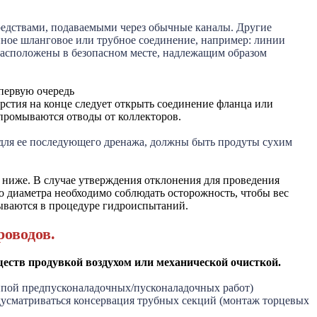
едствами, подаваемыми через обычные каналы. Другие
ное шланговое или трубное соединение, например: линии
расположены в безопасном месте, надлежащим образом
первую очередь
рстия на конце следует открыть соединение фланца или
 промываются отводы от коллекторов.
 для ее последующего дренажа, должны быть продуты сухим
 ниже. В случае утверждения отклонения для проведения
 диаметра необходимо соблюдать осторожность, чтобы вес
ываются в процедуре гидроиспытаний.
роводов.
еств продувкой воздухом или механической очисткой.
ппой предпусконаладочных/пусконаладочных работ)
усматриваться консервация трубных секций (монтаж торцевых