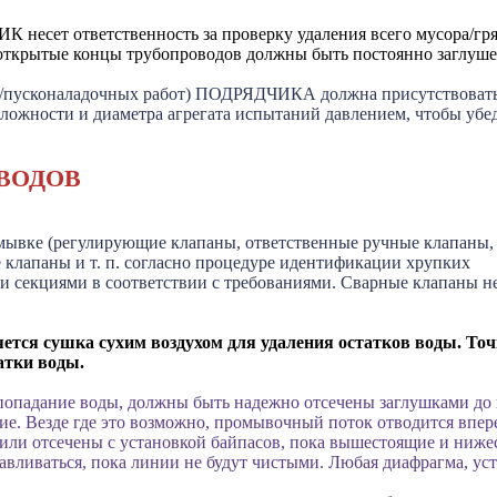
несет ответственность за проверку удаления всего мусора/гря
 открытые концы трубопроводов должны быть постоянно заглуше
х /пусконаладочных работ) ПОДРЯДЧИКА должна присутствовать
ложности и диаметра агрегата испытаний давлением, чтобы убед
ВОДОВ
мывке (регулирующие клапаны, ответственные ручные клапаны,
клапаны и т. п. согласно процедуре идентификации хрупких
и секциями в соответствии с требованиями. Сварные клапаны не
тся сушка сухим воздухом для удаления остатков воды. То
татки воды.
о попадание воды, должны быть надежно отсечены заглушками до
. Везде где это возможно, промывочный поток отводится впере
или отсечены с установкой байпасов, пока вышестоящие и ниже
вливаться, пока линии не будут чистыми. Любая диафрагма, уст