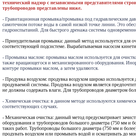
технический надзор с независимыми представителями стро
трубопроводов представлены ниже.
- Гравитационная промывка/промывка под гидравлическим дав
самотечном потоке воды в самой низкой точке линии. Это обес
гидроиспытаний. Для быстрого дренажа системы одновременно
- Принудительная промывка: данный метод используется для о
соответствующей подсистеме. Вырабатываемая насосом кинетич
- Промывка маслом: промывка маслом используется для очистк
также вращающегося и механизированного оборудования. Инор
контуре промывки маслом, а затем удаляются.
- Продувка воздухом: продувка воздухом широко используется
продуваемой системы. Продувка воздухом является предпочтит
не должны содержать влаги. Для трубопроводов диаметром бол
- Химическая очистка: в данном методе используются химическ
соответствующих случаях.
- Механическая очистка: данный метод предусматривает зачис
оборудования и трубопроводов большого диаметра (750 мм и бо
таких работ. Трубопроводы большого диаметра (750 мм и боле
продувать воздухом или промывать водой и осматривать до мо