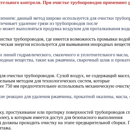
ительного контроля. При очистке трубопроводов применяют
лением: данный метод широко используется для очистки трубоп
печивает удаление грязи из трубопроводов после
 может выполняться продувка воздухом для проталкивания вод
чистки трубопроводов, где имеется возможность промывки водо
еская энергия используется для вымывания инородных веществ 
и линий гидравлического, смазочного и уплотнительного масла, 
одные вещества, такие как ржавчина, сварочный шлак и прокат
 для очистки трубопроводов. Сухой воздух, не содержащий масе
ельным методом для технологических систем, которые
ее 750 мм предпочтительнее использовать механическую очистку
ие реакции для удаления ржавчины, прокатной окалины, масла, с
тку, простукивание или протирку поверхностей трубопроводов 
лее), к которым имеется доступ для безопасного выполнения
е) должны проходить очистку на этапе предварительной сборки.
нтажа.