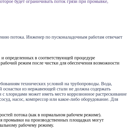
оторое будет ограничивать поток грязи при промывке,
ению потока. Инженер по пусконаладочным работам отвечает
х и определенных в соответствующей процедуре
й рабочий режим после чистки для обеспечения возможности
ебованиям технических условий на трубопроводы. Вода,
й оснастки из нержавеющей стали не должна содержать
и с хлоридами может иметь место коррозионное растрескивание
суд, насос, компрессор или какое-либо оборудование. Для
остей потока (как в нормальном рабочем режиме).
 промывки на производственных площадках могут
рмальному рабочему режиму.