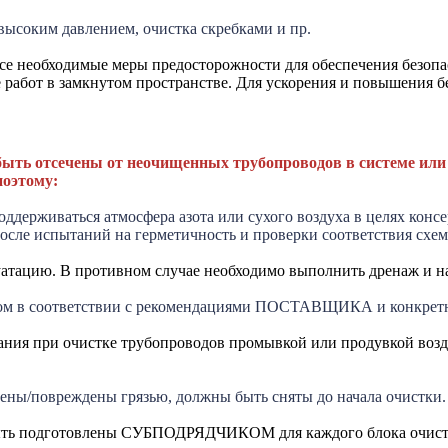
 высоким давлением, очистка скребками и пр.
се необходимые меры предосторожности для обеспечения безопа
работ в замкнутом пространстве. Для ускорения и повышения бе
ть отсечены от неочищенных трубопроводов в системе или 
оэтому:
ддерживаться атмосфера азота или сухого воздуха в целях консе
после испытаний на герметичность и проверки соответствия схе
уатацию. В противном случае необходимо выполнить дренаж и 
лом в соответствии с рекомендациями ПОСТАВЩИКА и конкрет
вания при очистке трубопроводов промывкой или продувкой воз
рены/повреждены грязью, должны быть сняты до начала очистки.
ть подготовлены СУБПОДРЯДЧИКОМ для каждого блока очистки 