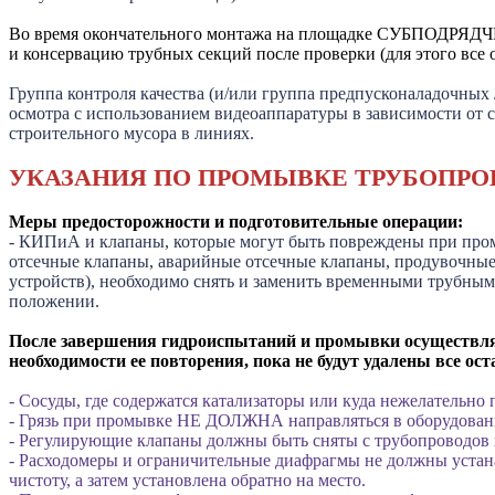
Во время окончательного монтажа на площадке СУБПОДРЯДЧИК 
и консервацию трубных секций после проверки (для этого все
Группа контроля качества (и/или группа предпусконаладочны
осмотра с использованием видеоаппаратуры в зависимости от с
строительного мусора в линиях.
УКАЗАНИЯ ПО ПРОМЫВКЕ ТРУБОПРО
Меры предосторожности и подготовительные операции:
- КИПиА и клапаны, которые могут быть повреждены при про
отсечные клапаны, аварийные отсечные клапаны, продувочные 
устройств), необходимо снять и заменить временными трубным
положении.
После завершения гидроиспытаний и промывки осуществляе
необходимости ее повторения, пока не будут удалены все ос
- Сосуды, где содержатся катализаторы или куда нежелательн
- Грязь при промывке НЕ ДОЛЖНА направляться в оборудование
- Регулирующие клапаны должны быть сняты с трубопроводов 
- Расходомеры и ограничительные диафрагмы не должны устана
чистоту, а затем установлена обратно на место.