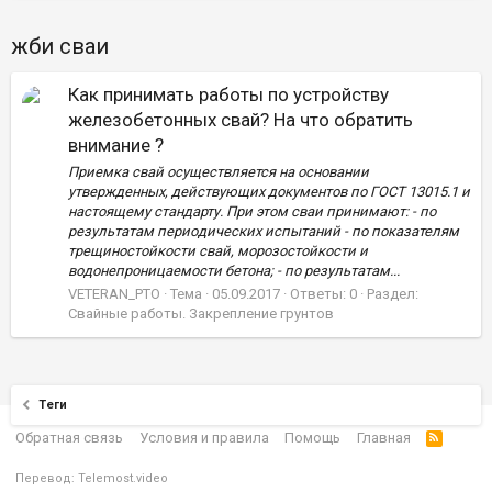
жби сваи
Как принимать работы по устройству
железобетонных свай? На что обратить
внимание ?
Приемка свай осуществляется на основании
утвержденных, действующих документов по ГОСТ 13015.1 и
настоящему стандарту. При этом сваи принимают: - по
результатам периодических испытаний - по показателям
трещиностойкости свай, морозостойкости и
водонепроницаемости бетона; - по результатам...
VETERAN_PTO
Тема
05.09.2017
Ответы: 0
Раздел:
Свайные работы. Закрепление грунтов
Теги
Обратная связь
Условия и правила
Помощь
Главная
Перевод:
Telemost.video