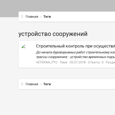
Главная
Теги
устройство сооружений
Строительный контроль при осуществ
До начала буровзрывных работ строительному ко
трассы сооружения; - устройство временных подъе
VETERAN_PTO
Тема
05.07.2018
Ответы: 0
Разде
Главная
Теги