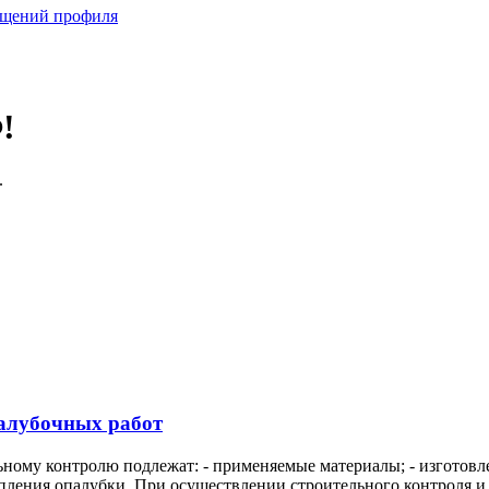
бщений профиля
!
.
алубочных работ
ьному контролю подлежат: - применяемые материалы; - изготовл
епления опалубки. При осуществлении строительного контроля и 