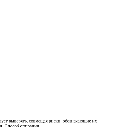
дует выверять, совмещая риски, обозначающие их
. Способ опирания...