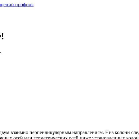
бщений профиля
!
.
 двум взаимно перпендикулярным направлениям. Низ колонн сле
очных осей или геометрических осей ниже установленных колонн