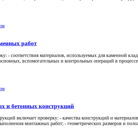
ом
менных работ
у: - соответствия материалов, используемых для каменной кла
сновных, вспомогательных и контрольных операций в процессе 
ом
х и бетонных конструкций
рукций включает проверку: - качества конструкций и материал
выполнения монтажных работ; - геометрических размеров и полож