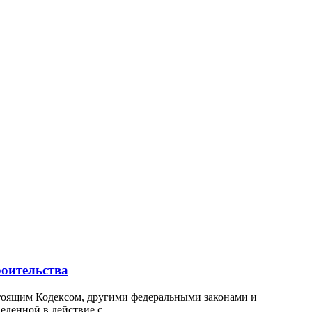
роительства
астоящим Кодексом, другими федеральными законами и
енной в действие с...