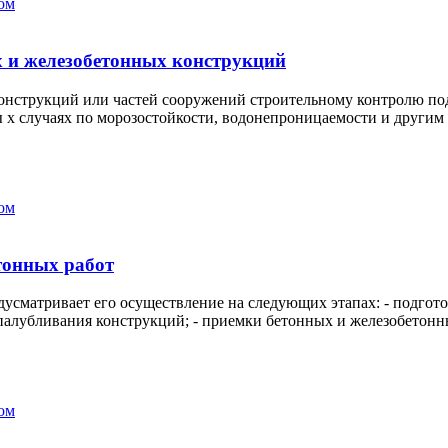
ом
 и железобетонных конструкций
нструкций или частей сооружений строительному контролю под
ы х случаях по морозостойкости, водонепроницаемости и другим 
ом
тонных работ
сматривает его осуществление на следующих этапах: - подгото
спалубливания конструкций; - приемки бетонных и железобетонны
ом