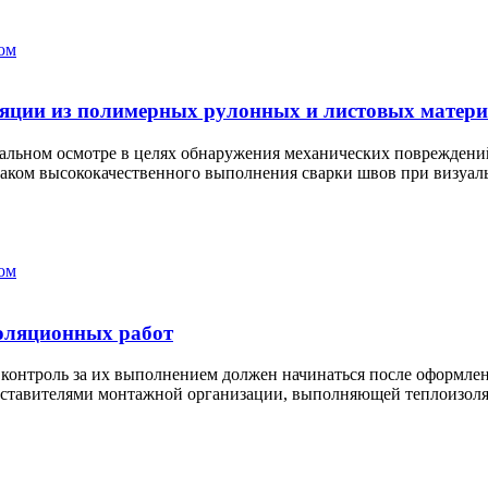
ом
ляции из полимерных рулонных и листовых матер
альном осмотре в целях обнаружения механических повреждений
аком высококачественного выполнения сварки швов при визуаль
ом
оляционных работ
контроль за их выполнением должен начинаться после оформлен
дставителями монтажной организации, выполняющей теплоизоля