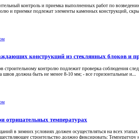
ительный контроль и приемка выполненных работ по возведени
олю и приемке подлежат элементы каменных конструкций, скрыт
ом
аждающих конструкций из стеклянных блоков и п
в строительному контролю подлежит проверка соблюдения следу
 швов должна быть не менее 8-10 мм; - все горизонтальные и...
ом
ри отрицательных температурах
аний в зимних условиях должен осуществляться на всех этапах 
ществляющее строительство должно фиксировать: Температуру н