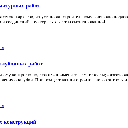
матурных работ
 сеток, каркасов, их установки строительному контролю подлеж
ов и соединений арматуры; - качества смонтированной...
ом
алубочных работ
ьному контролю подлежат: - применяемые материалы; - изготовл
епления опалубки. При осуществлении строительного контроля и 
ом
х конструкций