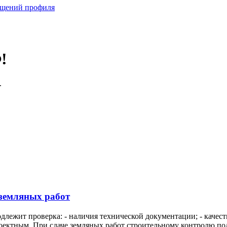
бщений профиля
!
.
земляных работ
лежит проверка: - наличия технической документации; - качест
роектным. При сдаче земляных работ строительному контролю под