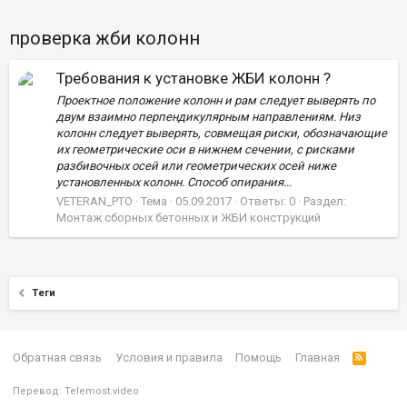
проверка жби колонн
Требования к установке ЖБИ колонн ?
Проектное положение колонн и рам следует выверять по
двум взаимно перпендикулярным направлениям. Низ
колонн следует выверять, совмещая риски, обозначающие
их геометрические оси в нижнем сечении, с рисками
разбивочных осей или геометрических осей ниже
установленных колонн. Способ опирания...
VETERAN_PTO
Тема
05.09.2017
Ответы: 0
Раздел:
Монтаж сборных бетонных и ЖБИ конструкций
Теги
Обратная связь
Условия и правила
Помощь
Главная
Перевод:
Telemost.video