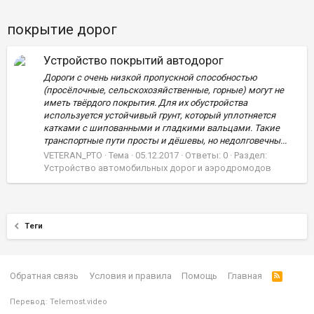
покрытие дорог
Устройство покрытий автодорог
Дороги с очень низкой пропускной способностью
(просёлочные, сельскохозяйственные, горные) могут не
иметь твёрдого покрытия. Для их обустройства
используется устойчивый грунт, который уплотняется
катками с шипованными и гладкими вальцами. Такие
транспортные пути просты и дёшевы, но недолговечны...
VETERAN_PTO
Тема
05.12.2017
Ответы: 0
Раздел:
Устройство автомобильных дорог и аэродромодов
Теги
Обратная связь
Условия и правила
Помощь
Главная
Перевод:
Telemost.video