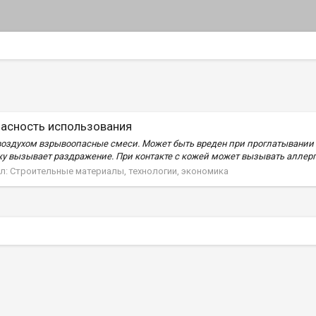
пасность использования
здухом взрывоопасные смеси. Может быть вреден при проглатывании и
у вызывает раздражение. При контакте с кожей может вызывать аллерг
л:
Строительные материалы, технологии, экономика