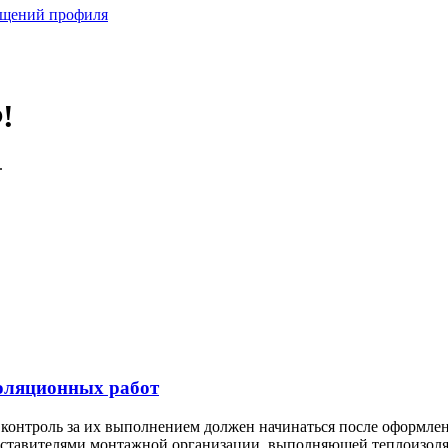
бщений профиля
!
.
оляционных работ
контроль за их выполнением должен начинаться после оформлен
дставителями монтажной организации, выполняющей теплоизоля