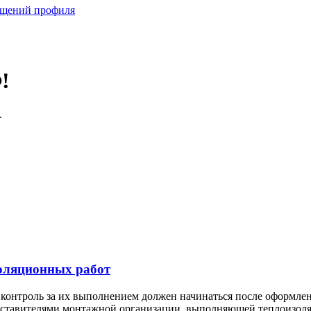
бщений профиля
!
.
оляционных работ
контроль за их выполнением должен начинаться после оформлен
дставителями монтажной организации, выполняющей теплоизоля