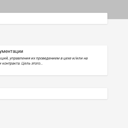
кументации
ий, управления их проведением в цехе и/или на
онтракта. Цель этого...