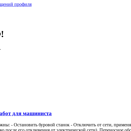
бщений профиля
!
.
работ для машиниста
ны: - Остановить буровой станок - Отключить от сети, применя
о после его отключения от электрической сети). Переносное обо