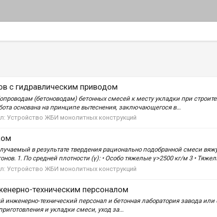
ов с гидравлическим приводом
опроводам (бетоноводам) бетонных смесей к месту укладки при строите
бота основана на принципе вытеснения, заключающегося в...
л:
Устройство ЖБИ монолитных конструкций
ком
лучаемый в результате твердения рационально подобранной смеси вяжущ
ов. 1. По средней плотности (γ): • Особо тяжелые γ>2500 кг/м 3 • Тяжелы
л:
Устройство ЖБИ монолитных конструкций
нженерно-техническим персоналом
ый инженерно-технический персонал и бетонная лаборатория завода или
риготовления и укладки смеси, уход за...