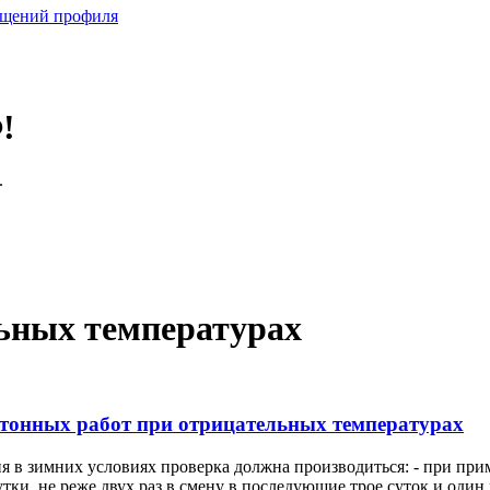
бщений профиля
!
.
ьных температурах
етонных работ при отрицательных температурах
 в зимних условиях проверка должна производиться: - при при
тки, не реже двух раз в смену в последующие трое суток и один р