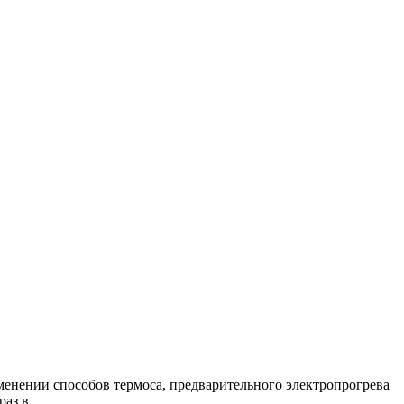
менении способов термоса, предварительного электропрогрева
аз в...