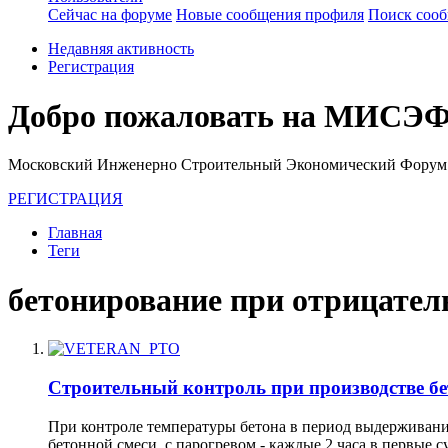
Сейчас на форуме
Новые сообщения профиля
Поиск соо
Недавняя активность
Регистрация
Добро пожаловать на МИСЭФ
Московский Инженерно Строительный Экономический Форум
РЕГИСТРАЦИЯ
Главная
Теги
бетонирование при отрицател
Строительный контроль при производстве б
При контроле температуры бетона в период выдерживания
бетонной смеси, с парогревом - каждые 2 часа в первые су