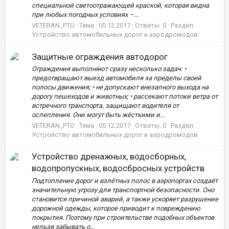
специальной светоотражающей краской, которая видна
при любых погодных условиях –...
VETERAN_PTO
Тема
05.12.2017
Ответы: 0
Раздел:
Устройство автомобильных дорог и аэродромодов
Защитные ограждения автодорог
Ограждения выполняют сразу несколько задач: •
предотвращают выезд автомобиля за пределы своей
полосы движения; • не допускают внезапного выхода на
дорогу пешеходов и животных; • рассекают потоки ветра от
встречного транспорта, защищают водителя от
ослепления. Они могут быть жёсткими и...
VETERAN_PTO
Тема
05.12.2017
Ответы: 0
Раздел:
Устройство автомобильных дорог и аэродромодов
Устройство дренажных, водосборных,
водопропускных, водосбросных устройств
Подтопление дорог и взлётных полос в аэропортах создаёт
значительную угрозу для транспортной безопасности. Оно
становится причиной аварий, а также ускоряет разрушение
дорожной одежды, которое приводит к повреждению
покрытия. Поэтому при строительстве подобных объектов
нельзя забывать о...