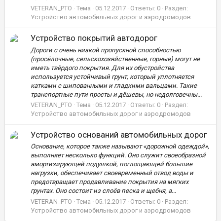
VETERAN_PTO
Тема
05.12.2017
Ответы: 0
Раздел:
Устройство автомобильных дорог и аэродромодов
Устройство покрытий автодорог
Дороги с очень низкой пропускной способностью
(просёлочные, сельскохозяйственные, горные) могут не
иметь твёрдого покрытия. Для их обустройства
используется устойчивый грунт, который уплотняется
катками с шипованными и гладкими вальцами. Такие
транспортные пути просты и дёшевы, но недолговечны...
VETERAN_PTO
Тема
05.12.2017
Ответы: 0
Раздел:
Устройство автомобильных дорог и аэродромодов
Устройство оснований автомобильных дорог
Основание, которое также называют «дорожной одеждой»,
выполняет несколько функций. Оно служит своеобразной
амортизирующей подушкой, поглощающей большие
нагрузки, обеспечивает своевременный отвод воды и
предотвращает продавливание покрытия на мягких
грунтах. Оно состоит из слоёв песка и щебня, а...
VETERAN_PTO
Тема
05.12.2017
Ответы: 0
Раздел:
Устройство автомобильных дорог и аэродромодов