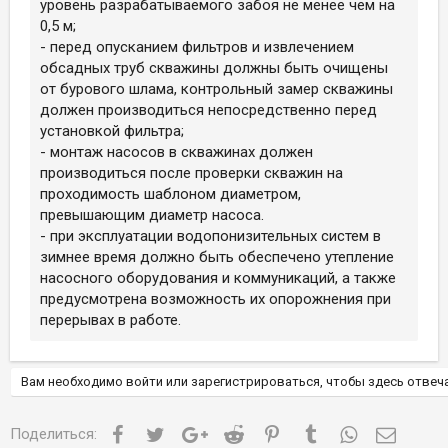
уровень разрабатываемого забоя не менее чем на
0,5 м;
- перед опусканием фильтров и извлечением
обсадных труб скважины должны быть очищены
от бурового шлама, контрольный замер скважины
должен производиться непосредственно перед
установкой фильтра;
- монтаж насосов в скважинах должен
производиться после проверки скважин на
проходимость шаблоном диаметром,
превышающим диаметр насоса.
- при эксплуатации водопонизительных систем в
зимнее время должно быть обеспечено утепление
насосного оборудования и коммуникаций, а также
предусмотрена возможность их опорожнения при
перерывах в работе.
Вам необходимо войти или зарегистрироваться, чтобы здесь отвеча
Facebook
Twitter
Google+
Reddit
Pinterest
Tumblr
WhatsApp
Электр
Поделиться: