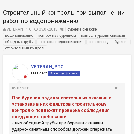
Строительный контроль при выполнении
работ по водопонижению
А
Д
Т
VETERAN_PTO
05.07.2018
бурение скважин
в
а
е
водопонижение
контроль за бурением
контроль уровня скважин
т
т
г
обсадные трубы
проверка водопонижения
скважины для бурения
о
а
и
строительный контроль
р
н
т
а
е
ч
VETERAN_PTO
м
а
ы
л
President
Команда форума
а
05.07.2018
#1
При бурении водопонизительных скважин и
установке в них фильтров строительному
контролю подлежит проверка соблюдения
следующих требований:
- низ обсадной трубы при бурении скважин
ударно-канатным способом должен опережать