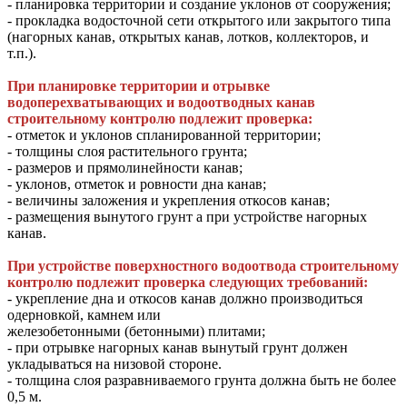
- планировка территории и создание уклонов от сооружения;
- прокладка водосточной сети открытого или закрытого типа
(нагорных канав, открытых канав, лотков, коллекторов, и
т.п.).
При планировке территории и отрывке
водоперехватывающих и водоотводных канав
строительному контролю подлежит проверка:
- отметок и уклонов спланированной территории;
- толщины слоя растительного грунта;
- размеров и прямолинейности канав;
- уклонов, отметок и ровности дна канав;
- величины заложения и укрепления откосов канав;
- размещения вынутого грунт а при устройстве нагорных
канав.
При устройстве поверхностного водоотвода строительному
контролю подлежит проверка следующих требований:
- укрепление дна и откосов канав должно производиться
одерновкой, камнем или
железобетонными (бетонными) плитами;
- при отрывке нагорных канав вынутый грунт должен
укладываться на низовой стороне.
- толщина слоя разравниваемого грунта должна быть не более
0,5 м.