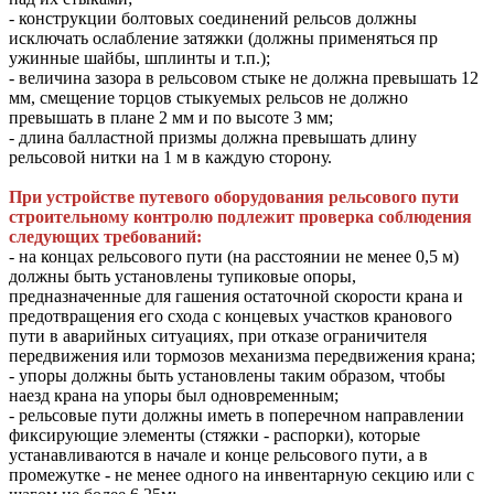
- конструкции болтовых соединений рельсов должны
исключать ослабление затяжки (должны применяться пр
ужинные шайбы, шплинты и т.п.);
- величина зазора в рельсовом стыке не должна превышать 12
мм, смещение торцов стыкуемых рельсов не должно
превышать в плане 2 мм и по высоте 3 мм;
- длина балластной призмы должна превышать длину
рельсовой нитки на 1 м в каждую сторону.
При устройстве путевого оборудования рельсового пути
строительному контролю подлежит проверка соблюдения
следующих требований:
- на концах рельсового пути (на расстоянии не менее 0,5 м)
должны быть установлены тупиковые опоры,
предназначенные для гашения остаточной скорости крана и
предотвращения его схода с концевых участков кранового
пути в аварийных ситуациях, при отказе ограничителя
передвижения или тормозов механизма передвижения крана;
- упоры должны быть установлены таким образом, чтобы
наезд крана на упоры был одновременным;
- рельсовые пути должны иметь в поперечном направлении
фиксирующие элементы (стяжки - распорки), которые
устанавливаются в начале и конце рельсового пути, а в
промежутке - не менее одного на инвентарную секцию или с