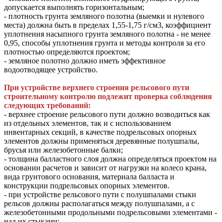
допускается выполнять горизонтальным;
- плотность грунта земляного полотна (выемки и нулевого
места) должна быть в пределах 1,55-1,75 г/см3, коэффициент
уплотнения насыпного грунта земляного полотна - не менее
0,95, способы уплотнения грунта и методы контроля за его
плотностью определяются проектом;
- земляное полотно должно иметь эффективное
водоотводящее устройство.
При устройстве верхнего строения рельсового пути
строительному контролю подлежит проверка соблюдения
следующих требований:
- верхнее строение рельсового пути должно возводиться как
из отдельных элементов, так и с использованием
инвентарных секций, в качестве подрельсовых опорных
элементов должны применяться деревянные полушпалы,
брусья или железобетонные балки;
- толщина балластного слоя должна определяться проектом на
основании расчетов и зависит от нагрузки на колесо крана,
вида грунтового основания, материала балласта и
конструкции подрельсовых опорных элементов.
- при устройстве рельсового пути с полушпалами стыки
рельсов должны располагаться между полушпалами, а с
железобетонными продольными подрельсовыми элементами -
над их стыками;