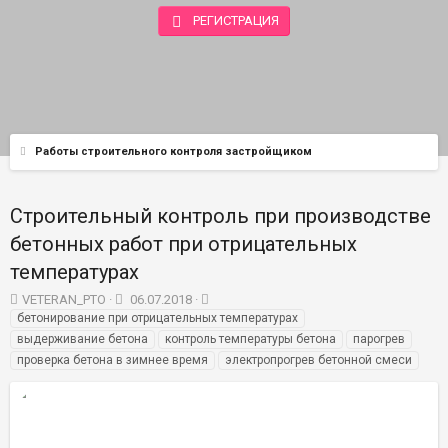
РЕГИСТРАЦИЯ
Работы строительного контроля застройщиком
Строительный контроль при производстве
бетонных работ при отрицательных
температурах
А
Д
Т
VETERAN_PTO
06.07.2018
в
а
е
бетонирование при отрицательных температурах
т
т
г
выдерживание бетона
контроль температуры бетона
парогрев
о
а
и
проверка бетона в зимнее время
электропрогрев бетонной смеси
р
н
т
а
е
ч
м
а
ы
л