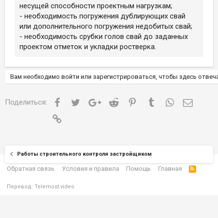
несущей способности проектным нагрузкам;
- необходимость погружения дублирующих свай
или дополнительного погружения недобитых свай;
- необходимость срубки голов свай до заданных
проектом отметок и укладки ростверка.
Вам необходимо войти или зарегистрироваться, чтобы здесь отвеча
Facebook
Twitter
Google+
Reddit
Pinterest
Tumblr
WhatsApp
Электр
Поделиться:
Ссылка
Работы строительного контроля застройщиком
Обратная связь
Условия и правила
Помощь
Главная
Перевод:
Telemost.video