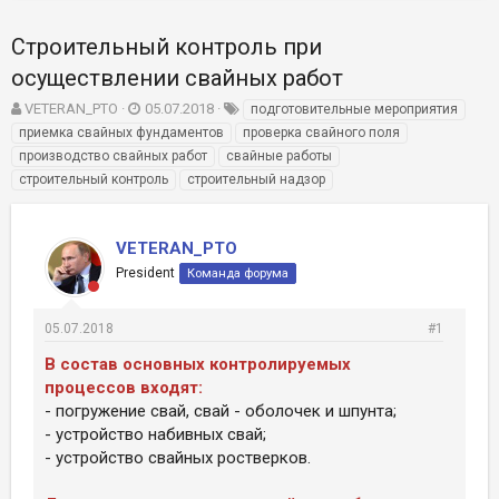
Строительный контроль при
осуществлении свайных работ
А
Д
Т
VETERAN_PTO
05.07.2018
подготовительные мероприятия
в
а
е
приемка свайных фундаментов
проверка свайного поля
т
т
г
производство свайных работ
свайные работы
о
а
и
строительный контроль
строительный надзор
р
н
т
а
е
ч
VETERAN_PTO
м
а
ы
л
President
Команда форума
а
05.07.2018
#1
В состав основных контролируемых
процессов входят:
- погружение свай, свай - оболочек и шпунта;
- устройство набивных свай;
- устройство свайных ростверков.